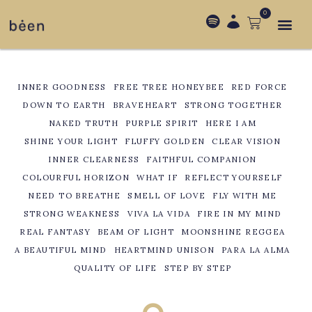
0
INNER GOODNESS
FREE TREE HONEYBEE
RED FORCE
DOWN TO EARTH
BRAVEHEART
STRONG TOGETHER
NAKED TRUTH
PURPLE SPIRIT
HERE I AM
SHINE YOUR LIGHT
FLUFFY GOLDEN
CLEAR VISION
INNER CLEARNESS
FAITHFUL COMPANION
COLOURFUL HORIZON
WHAT IF
REFLECT YOURSELF
NEED TO BREATHE
SMELL OF LOVE
FLY WITH ME
STRONG WEAKNESS
VIVA LA VIDA
FIRE IN MY MIND
REAL FANTASY
BEAM OF LIGHT
MOONSHINE REGGEA
A BEAUTIFUL MIND
HEARTMIND UNISON
PARA LA ALMA
QUALITY OF LIFE
STEP BY STEP